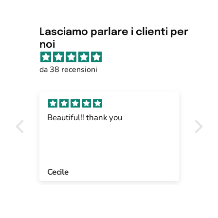
Lasciamo parlare i clienti per
noi
da 38 recensioni
Beautiful!! thank you
Ott
Cecile
An