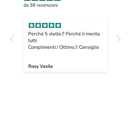
da 38 recensioni
Perché 5 stelle,!! Perché li merita
Pro
tutti
gra
Complimenti,! Ottimo,!! Consiglio
Rosy Vasile
Ma