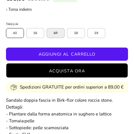
‹ Torna indietro
TAGLIA
40
36
37
38
39
AGGIUNGI AL CARRELLO
ACQUISTA ORA
Spedizioni GRATUITE per ordini superiori a 89,00 €
Sandalo doppia fascia in Birk-flor colore roccia stone.
Dettagli:
- Plantare dalla forma anatomica in sughero e lattice
- Tomaia:pelle
- Sottopiede: pelle scamosciata