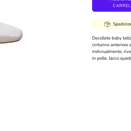
CARREL
Spedizio
Decollete baby tall
cinturino anteriore e
indiviualmente, riv
in pelle, tacco quad