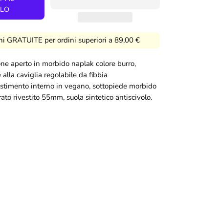
LO
ni GRATUITE per ordini superiori a 89,00 €
one aperto in morbido naplak colore burro,
 alla caviglia regolabile da fibbia
estimento interno in vegano, sottopiede morbido
rato rivestito 55mm, suola sintetico antiscivolo.