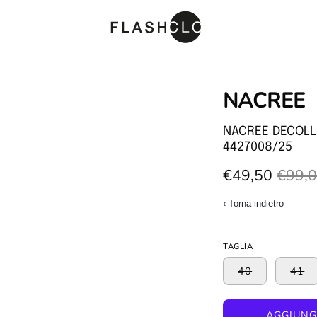
Apri
NACREE
lightbox
dell'immagine
NACREE DECOLL
4427008/25
€49,50
€99,
‹ Torna indietro
TAGLIA
40
41
AGGIUNG