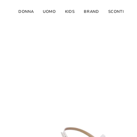
Salta
al
DONNA
UOMO
KIDS
BRAND
SCONTI
contenuto
Apri
lightbox
dell'immagine