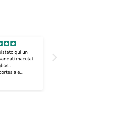
istato qui un
Beautiful!! thank you
 sandali maculati
liosi.
cortesia e
 impeccabili.
Cecile